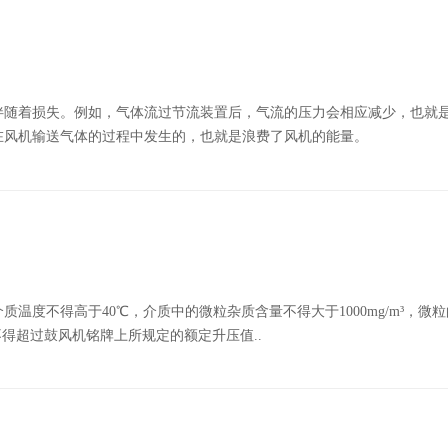
伴随着损失。例如，气体流过节流装置后，气流的压力会相应减少，也就
在风机输送气体的过程中发生的，也就是浪费了风机的能量。
温度不得高于40℃，介质中的微粒杂质含量不得大于1000mg/m³，微
不得超过鼓风机铭牌上所规定的额定升压值..