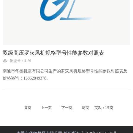
双级高压罗茨风机规格型号性能参数对照表
浏览量：4191
南通市华德机泵有限公司生产的罗茨风机规格型号性能参数对照表及
价格咨询：13862849378。
首页
上一页
下一页
尾页
页次：1/1页